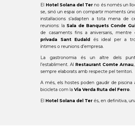
El
Hotel Solana del Ter
no és només un lloc 
se, sinó un espai on compartir moments únic
instal·lacions s’adapten a tota mena de ce
reunions: la
Sala de Banquets Conde Gu
de casaments fins a aniversaris, mentre
privada Sant Eudald
és ideal per a tr
íntimes o reunions d’empresa.
La gastronomia és un altre dels punt
l’establiment. Al
Restaurant Comte Arnau
sempre elaborats amb respecte pel territori.
A més, els hostes poden gaudir de piscina a 
bicicleta com la
Via Verda Ruta del Ferro
.
El
Hotel Solana del Ter
és, en definitiva, un