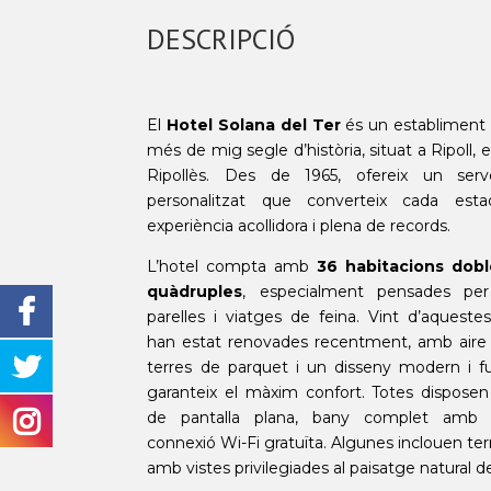
DESCRIPCIÓ
El
Hotel Solana del Ter
és un establiment 
més de mig segle d’història, situat a Ripoll, e
Ripollès. Des de 1965, ofereix un serv
personalitzat que converteix cada es
experiència acollidora i plena de records.
L’hotel compta amb
36 habitacions doble
quàdruples
, especialment pensades per 
parelles i viatges de feina. Vint d’aqueste
han estat renovades recentment, amb aire 
terres de parquet i un disseny modern i f
garanteix el màxim confort. Totes disposen 
de pantalla plana, bany complet amb 
connexió Wi-Fi gratuïta. Algunes inclouen ter
amb vistes privilegiades al paisatge natural de