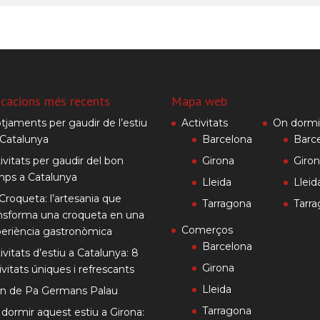
icacions més recents
Mapa web
otjaments per gaudir de l’estiu
Activitats
On dormi
Catalunya
Barcelona
Barc
ivitats per gaudir del bon
Girona
Giro
mps a Catalunya
Lleida
Lleid
Croqueta: l’artesania que
Tarragona
Tarr
nsforma una croqueta en una
Comerços
eriència gastronòmica
Barcelona
ivitats d’estiu a Catalunya: 8
Girona
ivitats úniques i refrescants
Lleida
rn de Pa Germans Palau
Tarragona
dormir aquest estiu a Girona: