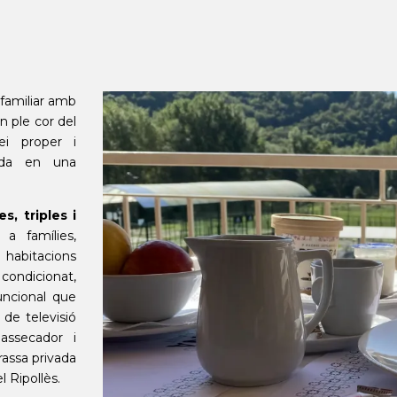
familiar amb
n ple cor del
ei proper i
tada en una
s, triples i
a famílies,
s habitacions
condicionat,
uncional que
de televisió
assecador i
rassa privada
l Ripollès.