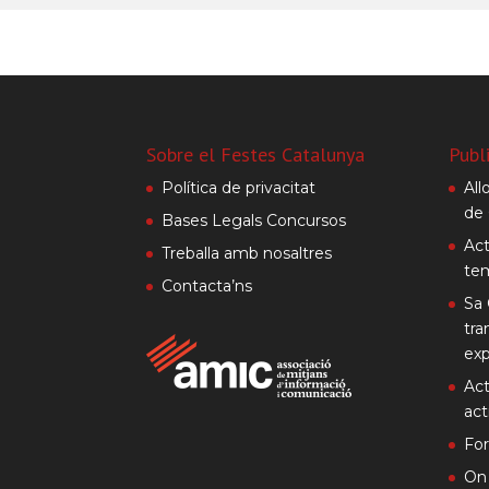
Sobre el Festes Catalunya
Publ
Política de privacitat
All
de 
Bases Legals Concursos
Act
Treballa amb nosaltres
te
Contacta’ns
Sa 
tra
exp
Act
act
Fo
On 