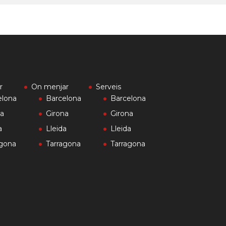
r
On menjar
Serveis
elona
Barcelona
Barcelona
na
Girona
Girona
a
Lleida
Lleida
agona
Tarragona
Tarragona