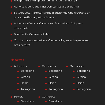
Allotjaments per gaudir de l’estiu de Catalunya
Activitats per gaudir del bon temps a Catalunya
Sa Croqueta: l’artesania que transforma una croqueta en
una experiència gastronòmica
Activitats d’estiu a Catalunya: 8 activitats úniques i
refrescants
Forn de Pa Germans Palau
On dormir aquest estiu a Girona: allotjaments que no et
pots perdre!
Mapa web
Activitats
On dormir
On menjar
Barcelona
Barcelona
Barcelona
Girona
Girona
Girona
Lleida
Lleida
Lleida
Tarragona
Tarragona
Tarragona
Serveis
Comerços
Barcelona
Barcelona