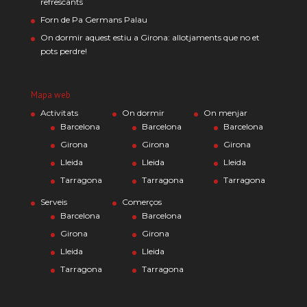
refrescants
Forn de Pa Germans Palau
On dormir aquest estiu a Girona: allotjaments que no et
pots perdre!
Mapa web
Activitats
On dormir
On menjar
Barcelona
Barcelona
Barcelona
Girona
Girona
Girona
Lleida
Lleida
Lleida
Tarragona
Tarragona
Tarragona
Serveis
Comerços
Barcelona
Barcelona
Girona
Girona
Lleida
Lleida
Tarragona
Tarragona