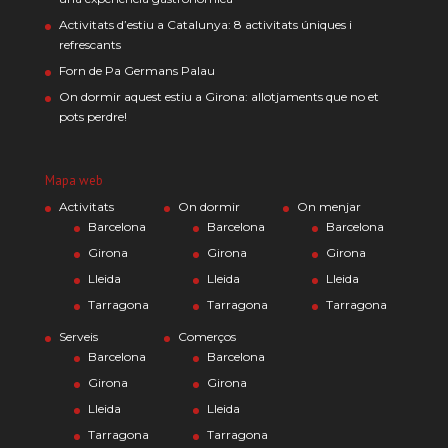
Activitats d’estiu a Catalunya: 8 activitats úniques i
refrescants
Forn de Pa Germans Palau
On dormir aquest estiu a Girona: allotjaments que no et
pots perdre!
Mapa web
Activitats
On dormir
On menjar
Barcelona
Barcelona
Barcelona
Girona
Girona
Girona
Lleida
Lleida
Lleida
Tarragona
Tarragona
Tarragona
Serveis
Comerços
Barcelona
Barcelona
Girona
Girona
Lleida
Lleida
Tarragona
Tarragona