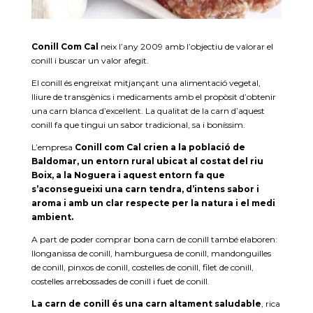
Conill Com Cal
neix l’any 2009 amb l’objectiu de valorar el
conill i buscar un valor afegit.
El conill és engreixat mitjançant una alimentació vegetal,
lliure de transgènics i medicaments amb el propòsit d’obtenir
una carn blanca d’excel·lent. La qualitat de la carn d’aquest
conill fa que tingui un sabor tradicional, sa i boníssim.
L’empresa
Conill com Cal crien a la població de
Baldomar, un entorn rural ubicat al costat del riu
Boix, a la Noguera i aquest entorn fa que
s’aconsegueixi una carn tendra, d’intens sabor i
aroma i amb un clar respecte per la natura i el medi
ambient.
A part de poder comprar bona carn de conill també elaboren:
llonganissa de conill, hamburguesa de conill, mandonguilles
de conill, pinxos de conill, costelles de conill, filet de conill,
costelles arrebossades de conill i fuet de conill.
La carn de conill és una carn altament saludable
, rica