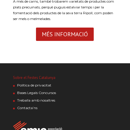
A més de carns, també trobarem varietats de productes com
plats precuinats, perquè puguis estalviar temps i per la
fomentació dels productes de la seva terra Ripoll, com poden
ser mels o melmelades.
MÉS INFORMACIÓ
Sobre el Festes Catalunya
Política de privacitat
Bases Legals Concursos
Treballa amb nosaltres
Contacta’ns