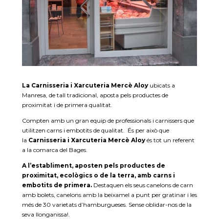
La Carnisseria i Xarcuteria Mercè Aloy
ubicats a
Manresa, de tall tradicional, aposta pels productes de
proximitat i de primera qualitat.
Compten amb un gran equip de professionals i carnissers que
utilitzen carns i embotits de qualitat. És per això que
la
Carnisseria i Xarcuteria Mercè Aloy
és tot un referent
a la comarca del Bages.
A l’establiment, aposten pels productes de
proximitat, ecològics o de la terra, amb carns i
embotits de primera.
Destaquen els seus canelons de carn
amb bolets, canelons amb la beixamel a punt per gratinar i les
més de 30 varietats d’hamburgueses. Sense oblidar-nos de la
seva llonganissa!.