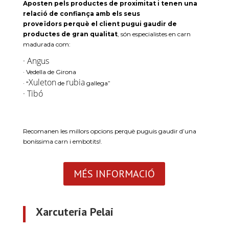
Aposten pels productes de proximitat i tenen una
relació de confiança amb els seus
proveïdors perquè el client pugui gaudir de
productes de gran qualitat
, són especialistes en carn
madurada com:
· Angus
· Vedella de Girona
Xuleton
rubia
· “
de
gallega”
· Tibó
Recomanen les millors opcions perquè puguis gaudir d’una
boníssima carn i embotits
!.
MÉS INFORMACIÓ
Xarcuteria Pelai