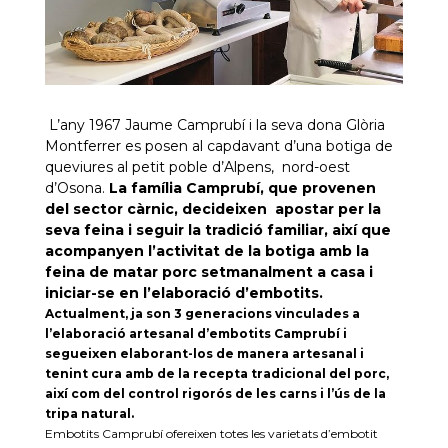
L’any 1967 Jaume Camprubí i la seva dona Glòria
Montferrer es posen al capdavant d’una botiga de
queviures al petit poble d’Alpens, nord-oest
d’Osona.
La família Camprubí, que provenen
del sector càrnic, decideixen apostar per la
seva feina i seguir la tradició familiar, així que
acompanyen l’activitat de la botiga amb la
feina de matar porc setmanalment a casa i
iniciar-se en l’elaboració d’embotits.
Actualment, ja son 3 generacions vinculades a
l’elaboració artesanal d’embotits Camprubí i
segueixen elaborant-los de manera artesanal i
tenint cura amb de la recepta tradicional del porc,
així com del control rigorós de les carns i l’ús de la
tripa natural.
Embotits Camprubí ofereixen totes les varietats d’embotit