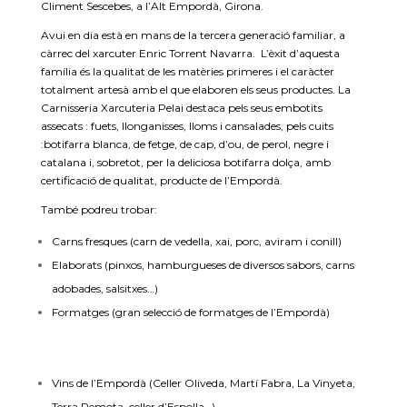
Climent Sescebes, a l’Alt Empordà, Girona.
Avui en dia està en mans de la tercera generació familiar, a
càrrec del xarcuter Enric Torrent Navarra. L’èxit d’aquesta
família és la qualitat de les matèries primeres i el caràcter
totalment artesà amb el que elaboren els seus productes. La
Carnisseria Xarcuteria Pelai destaca pels seus embotits
assecats : fuets, llonganisses, lloms i cansalades, pels cuits
:botifarra blanca, de fetge, de cap, d’ou, de perol, negre i
catalana i, sobretot, per la deliciosa botifarra dolça, amb
certificació de qualitat, producte de l’Empordà.
També podreu trobar:
Carns fresques (carn de vedella, xai, porc, aviram i conill)
Elaborats (pinxos, hamburgueses de diversos sabors, carns
adobades, salsitxes…)
Formatges (gran selecció de formatges de l’Empordà)
Vins de l’Empordà (Celler Oliveda, Martí Fabra, La Vinyeta,
Terra Remota, celler d’Espolla…)