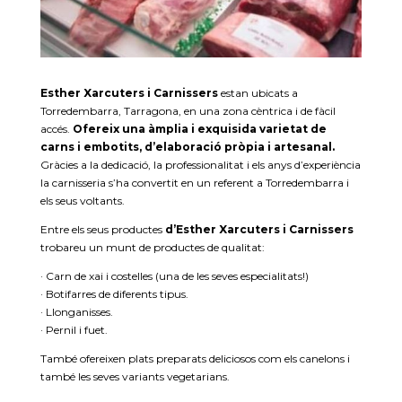
Esther Xarcuters i Carnissers
estan ubicats a
Torredembarra, Tarragona, en una zona cèntrica i de fàcil
accés.
Ofereix una àmplia i exquisida varietat de
carns i embotits, d’elaboració pròpia i artesanal.
Gràcies a la dedicació, la professionalitat i els anys d’experiència
la carnisseria s’ha convertit en un referent a Torredembarra i
els seus voltants.
Entre els seus productes
d’Esther Xarcuters i Carnissers
trobareu un munt de productes de qualitat:
· Carn de xai i costelles (una de les seves especialitats!)
· Botifarres de diferents tipus.
· Llonganisses.
· Pernil i fuet.
També ofereixen plats preparats deliciosos com els canelons i
també les seves variants vegetarians.