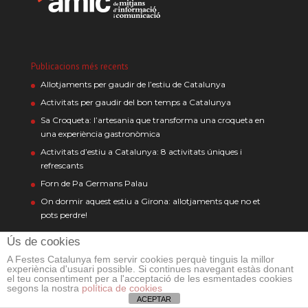
Publicacions més recents
Allotjaments per gaudir de l’estiu de Catalunya
Activitats per gaudir del bon temps a Catalunya
Sa Croqueta: l’artesania que transforma una croqueta en
una experiència gastronòmica
Activitats d’estiu a Catalunya: 8 activitats úniques i
refrescants
Forn de Pa Germans Palau
On dormir aquest estiu a Girona: allotjaments que no et
pots perdre!
Ús de cookies
Mapa web
A Festes Catalunya fem servir cookies perquè tinguis la millor
experiència d'usuari possible. Si continues navegant estàs donant
Activitats
On dormir
On menjar
el teu consentiment per a l'acceptació de les esmentades cookies
segons la nostra
política de cookies
Barcelona
Barcelona
Barcelona
ACEPTAR