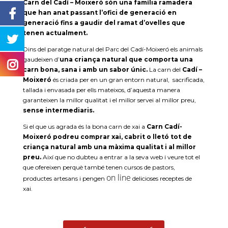
Carn del Cadí – Moixeró
són una família ramadera
que han anat passant l’ofici de generació en
generació fins a gaudir del ramat d’ovelles que
tenen actualment.
Dins del paratge natural del Parc del Cadí-Moixeró els animals
gaudeixen d’
una criança natural que comporta una
carn bona, sana i amb un sabor únic.
La carn del
Cadí –
Moixeró
és criada per en un gran entorn natural, sacrificada,
tallada i envasada per ells mateixos, d’aquesta manera
garanteixen la millor qualitat i el millor servei al millor preu,
sense intermediaris.
Si el que us agrada és la bona carn de xai a
Carn Cadí-
Moixeró
podreu comprar xai, cabrit o lletó tot de
criança natural amb una màxima qualitat i al millor
preu.
Així que no dubteu a entrar a la seva web i veure tot el
que ofereixen perquè també tenen cursos de pastors,
on line
productes artesans i pengen
delicioses receptes de
xai.