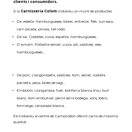
clients i consumidors.
A la
Carnisseria Colom
trobareu un munt de productes:
De vedella: Hamburgueses, bistec, entrecot, filet, xurrasco,
carn picada, pinxos, tall rodó…
De xai: Costelles, cuixa, espatlla, hamburgueses…
D’aviram: Pollastre sencer, cuixa, pit, salsitxes, ales,
hamburgueses…
De porc: Llangonisseta, salsitxes, llom, secret, costella,
panxeta, peus, boles de sagí…
Embotits: Llonganissa, fuet, botifarra blanca d’ou, bull
blanc, llom embutxat, pernil serrà bodega, xoriç ibèric,
formatge, cansalada blanca…
Els trobareu al centre de Camprodon oferint carns de màxima
qualitat.