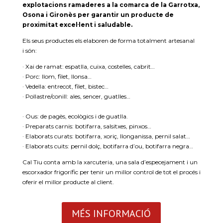
explotacions ramaderes a la comarca de la Garrotxa,
Osona i Gironès per garantir un producte de
proximitat excel·lent i saludable.
Els seus productes els elaboren de forma totalment artesanal
i són:
· Xai de ramat: espatlla, cuixa, costelles, cabrit…
· Porc: llom, filet,
llonsa
…
· Vedella: entrecot, filet, bistec…
· Pollastre/conill: ales, sencer, guatlles…
· Ous: de pagès, ecològics i de guatlla.
· Preparats carnis: botifarra, salsitxes, pinxos…
· Elaborats curats: botifarra, xoriç, llonganissa, pernil salat…
· Elaborats cuits: pernil dolç, botifarra d’ou, botifarra negra…
Cal
Tiu conta
amb la xarcuteria, una sala d’especejament i un
escorxador frigorífic per tenir un millor control de tot el procés i
oferir el millor producte al client.
MÉS INFORMACIÓ