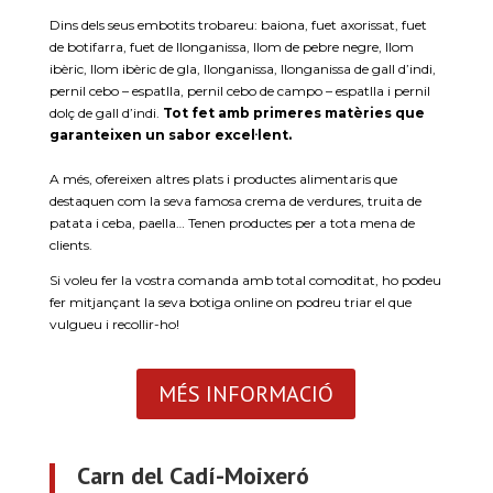
Dins dels seus embotits trobareu: baiona, fuet axorissat, fuet
de botifarra, fuet de llonganissa, llom de pebre negre, llom
ibèric, llom ibèric de gla, llonganissa, llonganissa de gall d’indi,
pernil cebo – espatlla, pernil cebo de campo – espatlla i pernil
dolç de gall d’indi.
Tot fet amb primeres matèries que
garanteixen un sabor excel·lent.
A més, ofereixen altres plats i productes alimentaris que
destaquen com la seva famosa crema de verdures, truita de
patata i ceba, paella… Tenen productes per a tota mena de
clients.
Si voleu fer la vostra comanda amb total comoditat, ho podeu
fer mitjançant la seva botiga online on podreu triar el que
vulgueu i recollir-ho!
MÉS INFORMACIÓ
Carn del Cadí-Moixeró