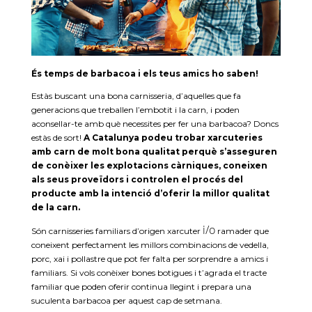
És temps de barbacoa i els teus amics ho saben!
Estàs buscant una bona carnisseria, d’aquelles que fa
generacions que treballen l’embotit i la carn, i poden
aconsellar-te amb què necessites per fer una barbacoa? Doncs
estàs de sort!
A Catalunya podeu trobar xarcuteries
amb carn de molt bona qualitat perquè s’asseguren
de conèixer les explotacions
càrniques
, coneixen
als seus proveïdors i controlen el procés del
producte amb la intenció d’oferir la millor qualitat
de la carn.
i/o
Són carnisseries familiars d’origen xarcuter
ramader que
coneixent perfectament les millors combinacions de vedella,
porc, xai i pollastre que pot fer falta per sorprendre a amics i
familiars. Si vols conèixer bones botigues i t’agrada el tracte
familiar que poden oferir continua llegint i prepara una
suculenta barbacoa per aquest cap de setmana.