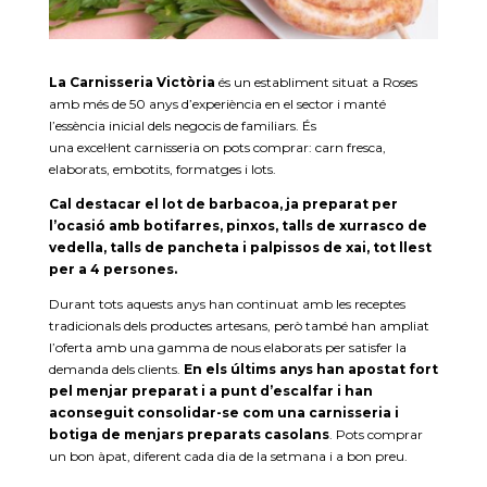
La Carnisseria Victòria
és un establiment situat a Roses
amb més de
50
anys d’experiència en el sector i manté
l’essència inicial dels negocis de familiars. És
una excel·lent carnisseria on pots comprar: carn fresca,
elaborats, embotits, formatges i lots.
Cal destacar el lot de barbacoa, ja preparat per
l’ocasió amb botifarres, pinxos, talls de xurrasco de
vedella, talls de
pancheta
i palpissos de xai, tot llest
per a 4 persones.
Durant tots aquests anys han continuat amb les receptes
tradicionals dels productes artesans, però també han ampliat
l’oferta amb una gamma de nous elaborats per satisfer la
demanda dels clients.
En els últims anys han apostat fort
pel menjar preparat i a punt d’escalfar i han
aconseguit consolidar-se com una carnisseria i
botiga de menjars preparats casolans
. Pots comprar
un bon àpat, diferent cada dia de la setmana i a bon preu.