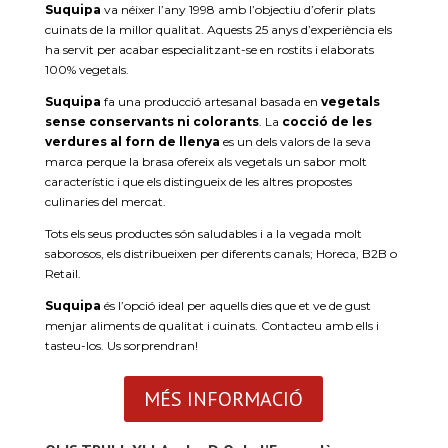
Suquipa
va néixer l’any 1998 amb l’objectiu d’oferir plats
cuinats de la millor qualitat. Aquests 25 anys d’experiència els
ha servit per acabar especialitzant-se en rostits i elaborats
100% vegetals.
Suquipa
fa una producció artesanal basada en
vegetals
sense conservants ni colorants
. La
cocció de les
verdures al forn de llenya
es un dels valors de la seva
marca perque la brasa ofereix als vegetals un sabor molt
característic i que els distingueix de les altres propostes
culinaries del mercat.
Tots els seus productes són saludables i a la vegada molt
saborosos, els distribueixen per diferents canals; Horeca, B2B o
Retail.
Suquipa
és l’opció ideal per aquells dies que et ve de gust
menjar aliments de qualitat i cuinats. Contacteu amb ells i
tasteu-los. Us sorprendran!
MÉS INFORMACIÓ