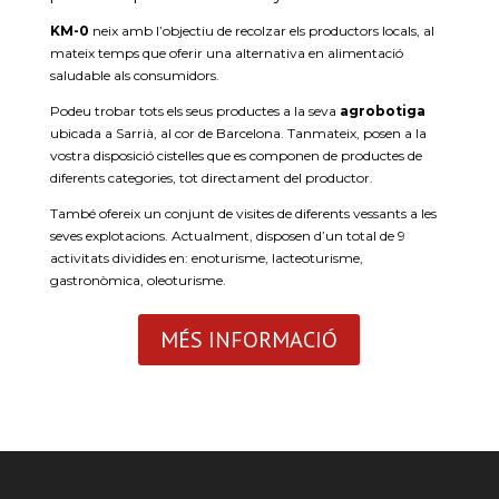
KM-0
neix amb l’objectiu de recolzar els productors locals, al
mateix temps que oferir una alternativa en alimentació
saludable als consumidors.
Podeu trobar tots els seus productes a la seva
agrobotiga
ubicada a Sarrià, al cor de Barcelona. Tanmateix, posen a la
vostra disposició cistelles que es componen de productes de
diferents categories, tot directament del productor.
També ofereix un conjunt de visites de diferents vessants a les
seves explotacions. Actualment, disposen d’un total de 9
activitats dividides en: enoturisme, l
acteoturisme,
g
astronòmica, o
leoturisme
.
MÉS INFORMACIÓ