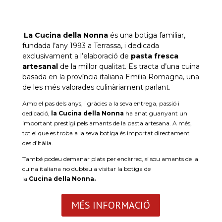
La
Cucina
della
Nonna
és una botiga familiar,
fundada l’any 1993 a Terrassa, i dedicada
exclusivament a l’elaboració de
pasta fresca
artesanal
de la millor qualitat. Es tracta d’una cuina
basada en la província italiana
Emilia
Romagna
, una
de les més valorades culinàriament parlant.
Amb el pas dels anys, i gràcies a la seva entrega, passió i
dedicació,
la
Cucina
della
Nonna
ha anat guanyant un
important prestigi pels amants de la pasta artesana. A més,
tot el que es troba a la seva botiga és importat directament
des d’Itàlia.
També podeu demanar plats per encàrrec, si sou amants de la
cuina italiana no dubteu a visitar la botiga de
la
Cucina
della
Nonna
.
MÉS INFORMACIÓ