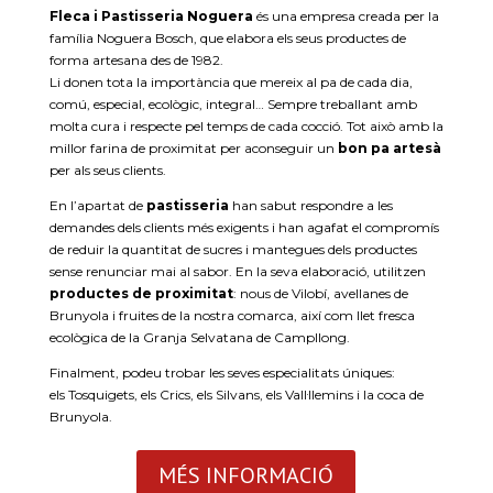
Fleca i Pastisseria Noguera
és una empresa creada per la
família Noguera Bosch, que elabora els seus productes de
forma artesana des de 1982.
Li donen tota la importància que mereix al pa de cada dia,
comú, especial, ecològic, integral… Sempre treballant amb
molta cura i respecte pel temps de cada cocció. Tot això amb la
millor farina de proximitat per aconseguir un
bon pa artesà
per als seus clients.
En l’apartat de
pastisseria
han sabut respondre a les
demandes dels clients més exigents i han agafat el compromís
de reduir la quantitat de sucres i mantegues dels productes
sense renunciar mai al sabor. En la seva elaboració, utilitzen
productes de proximitat
: nous de Vilobí, avellanes de
Brunyola i fruites de la nostra comarca, així com llet fresca
ecològica de la Granja Selvatana de Campllong.
Finalment, podeu trobar les seves especialitats úniques:
els
Tosquigets
, els Crics, els Silvans, els
Vall·llemins
i la coca de
Brunyola.
MÉS INFORMACIÓ