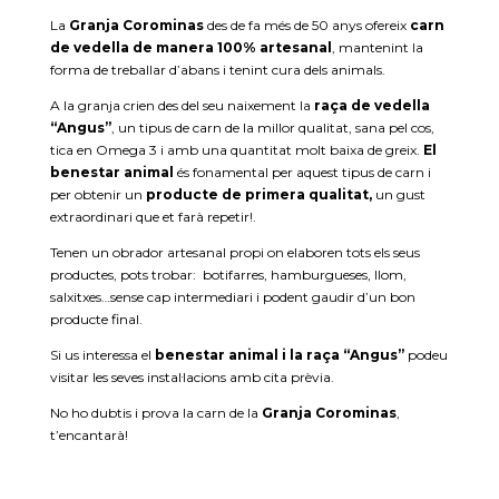
La
Granja Corominas
des de fa més de 50 anys ofereix
carn
de vedella de manera 100% artesanal
, mantenint la
forma de treballar d’abans i tenint cura dels animals.
A la granja crien des del seu naixement la
raça de vedella
“Angus”
, un tipus de carn de la millor qualitat, sana pel cos,
tica en Omega 3 i amb una quantitat molt baixa de greix.
El
benestar animal
és fonamental per aquest tipus de carn i
per obtenir un
producte de primera qualitat,
un gust
extraordinari que et farà repetir!.
Tenen un obrador artesanal propi on elaboren tots els seus
productes, pots trobar: botifarres, hamburgueses, llom,
salxitxes…sense cap intermediari i podent gaudir d’un bon
producte final.
Si us interessa el
benestar animal i la raça “Angus”
podeu
visitar les seves instal·lacions amb cita prèvia.
No ho dubtis i prova la carn de la
Granja Corominas
,
t’encantarà!