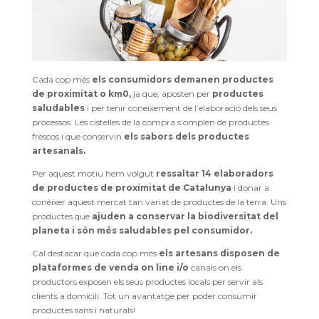
Cada cop més
els consumidors demanen productes
de proximitat o
km0
,
ja que, aposten per
productes
saludables
i per tenir coneixement de l’elaboració dels seus
processos. Les cistelles de la compra s’omplen de productes
frescos i que conservin
els sabors dels productes
artesanals.
Per aquest motiu hem volgut
ressaltar 14 elaboradors
de productes de proximitat de Catalunya
i donar a
conèixer aquest mercat tan variat de productes de la terra. Uns
productes que
ajuden a conservar la biodiversitat del
planeta i són més saludables pel consumidor.
Cal destacar que cada cop més
els artesans disposen de
plataformes de venda on line i/o
canals on els
productors exposen els seus productes locals per servir als
clients a domicili. Tot un avantatge per poder consumir
productes sans i naturals!