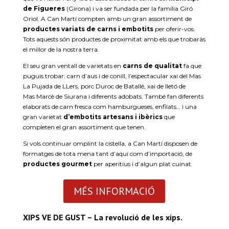
de Figueres
(Girona) i va ser fundada per la família Giró
Oriol. A Can Martí compten amb un gran assortiment de
productes variats de carns i embotits
per oferir-vos.
Tots aquests són productes de proximitat amb els que trobaràs
el millor de la nostra terra.
El seu gran ventall de varietats en
carns de qualitat
fa que
puguis trobar: carn d’aus i de conill, l’espectacular xai del Mas
La Pujada de
LLers
, porc
Duroc
de
Batallé
, xai de lletó de
Mas
Marcè
de Siurana i diferents adobats. També fan diferents
elaborats de carn fresca com hamburgueses, enfilats… i una
gran varietat
d’embotits artesans i ibèrics
que
completen el gran assortiment que tenen.
Si vols continuar omplint la cistella, a Can Martí disposen de
formatges de tota mena tant d’aquí com d’importació, de
productes
gourmet
per aperitius i d’algun plat cuinat.
MÉS INFORMACIÓ
XIPS VE DE GUST – La revolució de les xips.