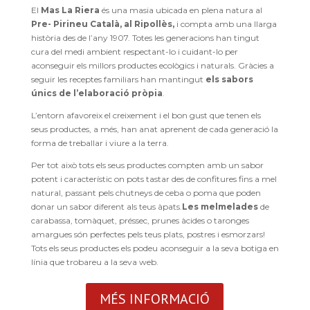
El
Mas La Riera
és una masia ubicada en plena natura al
Pre- Pirineu Català, al Ripollès,
i compta amb una llarga
història des de l’any 1907. Totes les generacions han tingut
cura del medi ambient respectant-lo i cuidant-lo per
aconseguir els millors productes ecològics i naturals. Gràcies a
seguir les receptes familiars han mantingut
els sabors
únics de l’elaboració pròpia
.
L’entorn afavoreix el creixement i el bon gust que tenen els
seus productes, a més, han anat aprenent de cada generació la
forma de treballar i viure a la terra.
Per tot això tots els seus productes compten amb un sabor
potent i característic on pots tastar des de confitures fins a mel
natural, passant pels chutneys de ceba o poma que poden
donar un sabor diferent als teus àpats.
Les melmelades
de
carabassa, tomàquet, préssec, prunes àcides o taronges
amargues són perfectes pels teus plats, postres i esmorzars!
Tots els seus productes els podeu aconseguir a la seva botiga en
línia que trobareu a la seva web.
MÉS INFORMACIÓ