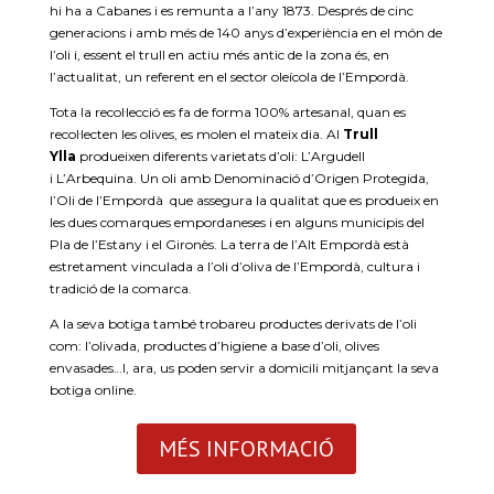
hi ha a Cabanes i es remunta a l’any 1873. Després de cinc
generacions i amb més de 140 anys d’experiència en el món de
l’oli i, essent el trull en actiu més antic de la zona és, en
l’actualitat, un referent en el sector oleícola de l’Empordà.
Tota la recol·lecció es fa de forma 100% artesanal, quan es
recol·lecten les olives, es molen el mateix dia. Al
Trull
Ylla
produeixen diferents varietats d’oli: L’Argudell
i L’Arbequina. Un oli amb Denominació d’Origen Protegida,
l’Oli de l’Empordà que assegura la qualitat que es produeix en
les dues comarques empordaneses i en alguns municipis del
Pla de l’Estany i el Gironès. La terra de l’Alt Empordà està
estretament vinculada a l’oli d’oliva de l’Empordà, cultura i
tradició de la comarca.
A la seva botiga també trobareu productes derivats de l’oli
com: l’olivada, productes d’higiene a base d’oli, olives
envasades…I, ara, us poden servir a domicili mitjançant la seva
botiga online.
MÉS INFORMACIÓ