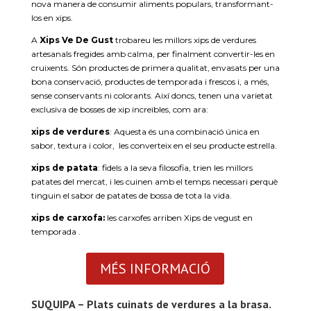
nova manera de consumir aliments populars, transformant-
los en xips.
A
Xips Ve De Gust
trobareu les millors xips de verdures
artesanals fregides amb calma, per finalment convertir-les en
cruixents. Són productes de primera qualitat, envasats per una
bona conservació, productes de temporada i frescos i, a més,
sense conservants ni colorants. Així doncs, tenen una varietat
exclusiva de bosses de xip increïbles, com ara:
xips
de verdures
: Aquesta és una combinació única en
sabor, textura i color, les converteix en el seu producte estrella.
xips
de patata
: fidels a la seva filosofia, trien les millors
patates del mercat, i les cuinen amb el temps necessari perquè
tinguin el sabor de patates de bossa de tota la vida.
xips
de carxofa:
les carxofes arriben Xips de vegust en
temporada .
MÉS INFORMACIÓ
SUQUIPA – Plats cuinats de verdures a la brasa.