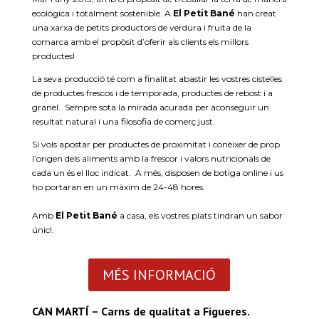
ecològica i totalment sostenible. A
El Petit
Bané
han creat
una xarxa de petits productors de verdura i fruita de la
comarca amb el propòsit d’oferir als clients els millors
productes!
La seva producció té com a finalitat abastir les vostres cistelles
de productes frescos i de temporada, productes de rebost i a
granel. Sempre sota la mirada acurada per aconseguir un
resultat natural i una filosofia de comerç just.
Si vols apostar per productes de proximitat i conèixer de prop
l’origen dels aliments amb la frescor i valors nutricionals de
cada un és el lloc indicat. A més, disposen de botiga online i us
ho portaran en un màxim de 24-48 hores.
Amb
El Petit
Bané
a casa, els vostres plats tindran un sabor
únic!.
MÉS INFORMACIÓ
CAN MARTÍ – Carns de qualitat a Figueres.