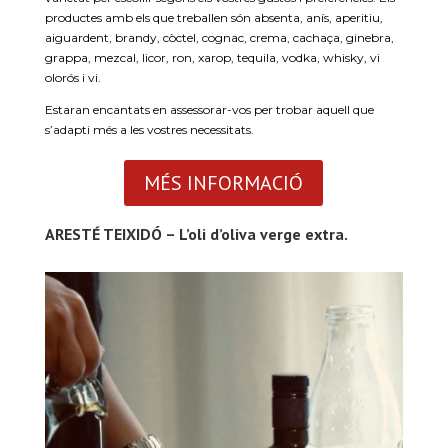
productes amb els que treballen són absenta, anís, aperitiu,
aiguardent, brandy, còctel, cognac, crema, cachaça, ginebra,
grappa, mezcal, licor, ron, xarop, tequila, vodka, whisky, vi
olorós i vi.
Estaran encantats en assessorar-vos per trobar aquell que
s’adapti més a les vostres necessitats.
MÉS INFORMACIÓ
ARESTÉ TEIXIDÓ – L’oli d’oliva verge extra.