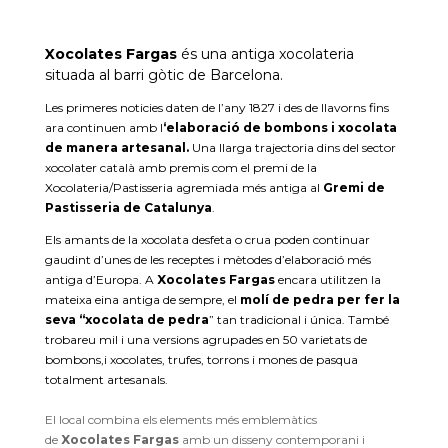
Xocolates Fargas
és una antiga xocolateria
situada al barri gòtic de Barcelona.
Les primeres noticies daten de l’any 1827 i des de llavorns fins
ara continuen amb l
‘elaboració de bombons i xocolata
de manera artesanal.
Una llarga trajectoria dins del sector
xocolater català amb premis com el premi de la
Xocolateria/Pastisseria agremiada més antiga al
Gremi de
Pastisseria de Catalunya
.
Els amants de la xocolata desfeta o crua poden continuar
gaudint d’unes de les receptes i mètodes d’elaboració més
antiga d’Europa. A
Xocolates Fargas
encara utilitzen la
mateixa eina antiga de sempre, el
molí de pedra per fer la
seva “xocolata de pedra
” tan tradicional i única. També
trobareu mil i una versions agrupades en 50 varietats de
bombons,i xocolates, trufes, torrons i mones de pasqua
totalment artesanals.
El local combina els elements més emblemàtics
de
Xocolates Fargas
amb un disseny contemporani i