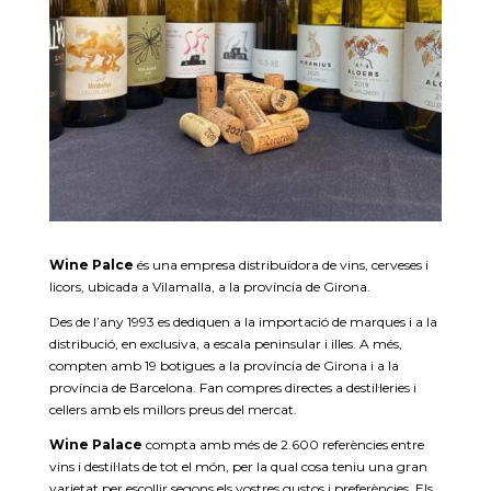
Wine Palce
és una empresa distribuïdora de vins, cerveses i
licors, ubicada a Vilamalla, a la província de Girona.
Des de l’any 1993 es dediquen a la importació de marques i a la
distribució, en exclusiva, a escala peninsular i illes. A més,
compten amb 19 botigues a la província de Girona i a la
província de Barcelona. Fan compres directes a destil·leries i
cellers amb els millors preus del mercat.
Wine Palace
compta amb més de 2.600 referències entre
vins i destil·lats de tot el món, per la qual cosa teniu una gran
varietat per escollir segons els vostres gustos i preferències. Els