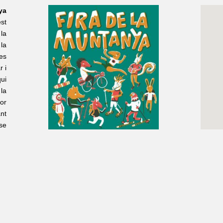
ya
st
la
la
es
 i
ui
la
mor
nt
se