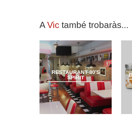
A
Vic
també trobaràs...
RESTAURANT 80'S
B
SPIRIT