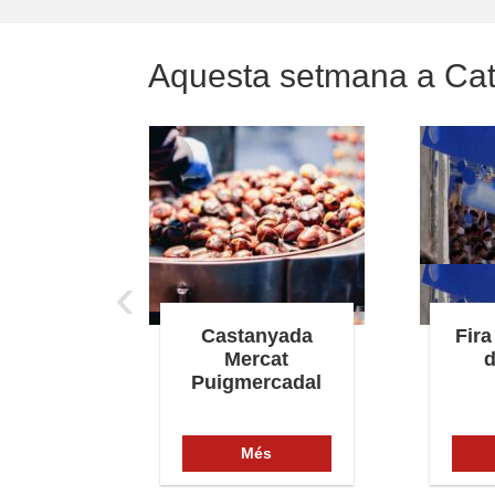
Aquesta setmana a Ca
‹
jor de
Castanyada
Fira
a
Mercat
d
Puigmercadal
s
Més