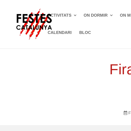
ACTIVITATS
ON DORMIR
ON M
CALENDARI
BLOC
Inici
»
Fires
»
Vic
Fir
F