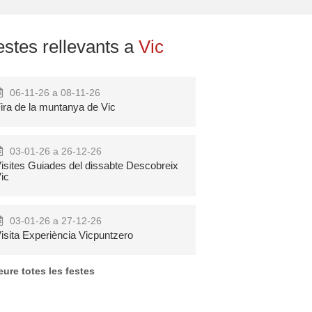
estes rellevants a
Vic
06-11-26 a 08-11-26
ira de la muntanya de Vic
03-01-26 a 26-12-26
isites Guiades del dissabte Descobreix
ic
Pool Party
Festa Major de
03-01-26 a 27-12-26
Nocturna Pont
Can Rossell de
isita Experiència Vicpuntzero
de Suert
la Serra
eure totes les festes
Més
Més