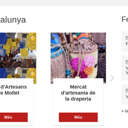
talunya
F
F
V
›
V
 d'Artesans
Mercat
e Mollet
d'artesania de
V
la draperia
> V
Més
Més