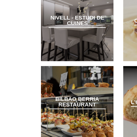
NIVELL - ESTUDI DE
CUINES
BILBAO BERRIA
L
RESTAURANT