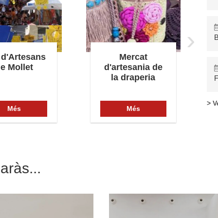
›
B
 d'Artesans
Mercat
e Mollet
d'artesania de
la draperia
F
> V
Més
Més
aràs...