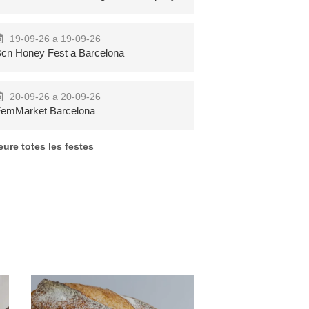
19-09-26 a 19-09-26
cn Honey Fest a Barcelona
Pool Party
Festa Major de
Nocturna Pont
Can Rossell de
20-09-26 a 20-09-26
de Suert
la Serra
emMarket Barcelona
eure totes les festes
Més
Més