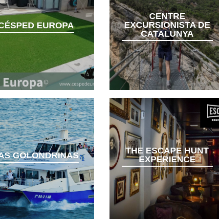
CENTRE
EXCURSIONISTA DE
CÉSPED EUROPA
CATALUNYA
THE ESCAPE HUNT
AS GOLONDRINAS
EXPERIENCE