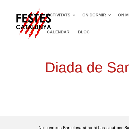
ACTIVITATS
ON DORMIR
ON M
CALENDARI
BLOC
Inici
»
Festes tradicionals
»
Barcelona
Diada de San
No coneixes Barcelona si no hi has sigut per Sa