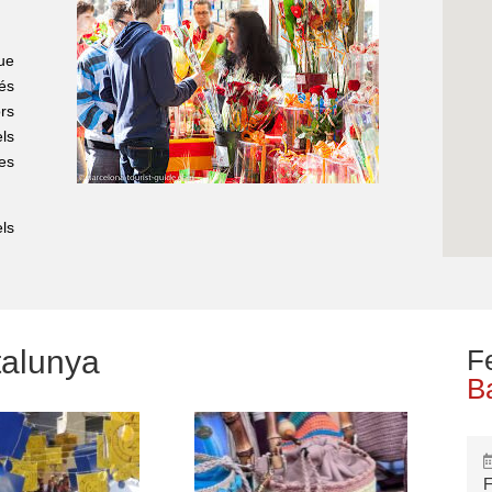
ue
és
rs
ls
les
ls
talunya
F
B
F