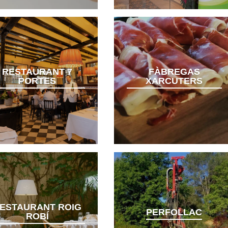
RESTAURANT 7
FÀBREGAS
PORTES
XARCUTERS
ESTAURANT ROIG
PERFOLLAC
ROBÍ