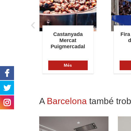
‹
jor de
Castanyada
Fira
a
Mercat
d
Puigmercadal
s
Més
A
Barcelona
també trob