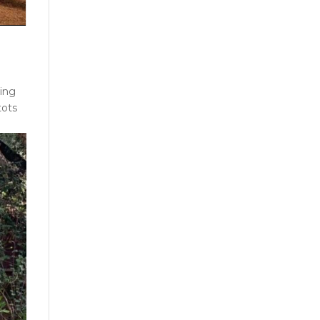
ping
tots