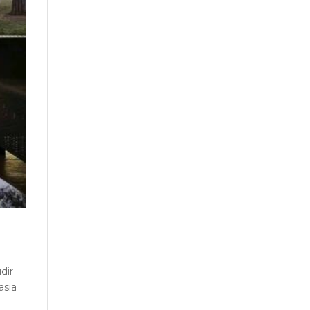
dir
asia