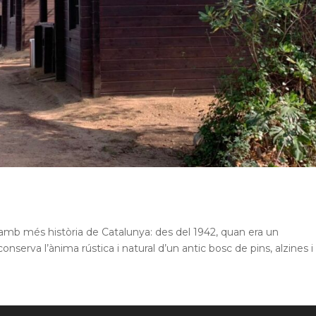
mb més història de Catalunya: des del 1942, quan era un
nserva l’ànima rústica i natural d’un antic bosc de pins, alzines i