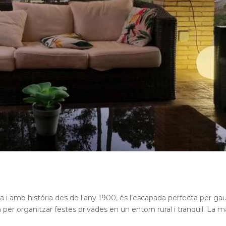
a i amb història des de l’any 1900, és l’escapada perfecta per gau
per organitzar festes privades en un entorn rural i tranquil. La m