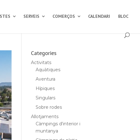
ESTES
SERVEIS
COMERÇOS
CALENDARI
BLOC
Categories
Activitats
Aquàtiques
Aventura
Hípiques
Singulars
Sobre rodes
Allotjaments
Càmpings d'interior i
muntanya