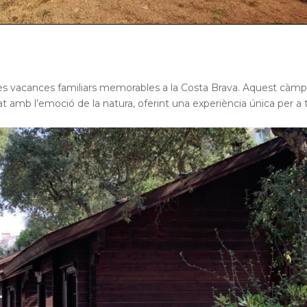
unes vacances familiars memorables a la Costa Brava. Aquest càm
 amb l’emoció de la natura, oferint una experiència única per a 