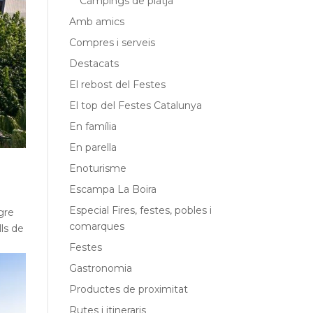
Càmpings de platja
Amb amics
Compres i serveis
Destacats
El rebost del Festes
El top del Festes Catalunya
En família
En parella
Enoturisme
Escampa La Boira
Especial Fires, festes, pobles i
gre
comarques
lls de
Festes
Gastronomia
Productes de proximitat
Rutes i itineraris