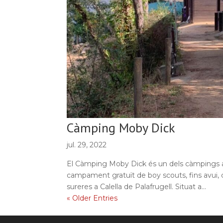
Càmping Moby Dick
jul. 29, 2022
El Càmping Moby Dick és un dels càmpings a
campament gratuït de boy scouts, fins avui, co
sureres a Calella de Palafrugell. Situat a...
« Older Entries