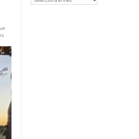
que
es