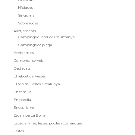
Hípiques
Singulars
Sobre rodes
Allotjaments
Càmpings d'interior i muntanya
Càmpings de platja
Amb amics
Compres i serveis
Destacats
El rebost del Festes
El top del Festes Catalunya
En família
En parella
Enoturisme
Escampa La Boira
Especial Fires, festes, pobles i comarques
Festes