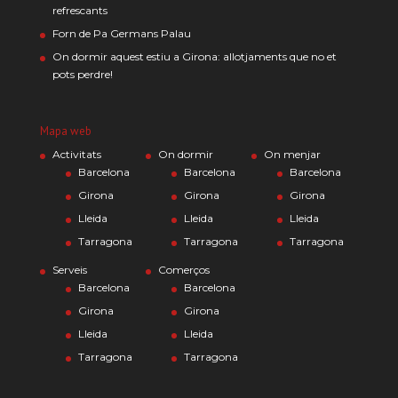
refrescants
Forn de Pa Germans Palau
On dormir aquest estiu a Girona: allotjaments que no et
pots perdre!
Mapa web
Activitats
On dormir
On menjar
Barcelona
Barcelona
Barcelona
Girona
Girona
Girona
Lleida
Lleida
Lleida
Tarragona
Tarragona
Tarragona
Serveis
Comerços
Barcelona
Barcelona
Girona
Girona
Lleida
Lleida
Tarragona
Tarragona