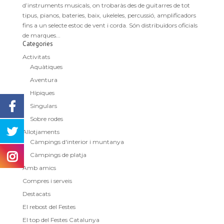
d’instruments musicals, on trobaràs des de guitarres de tot
tipus, pianos, bateries, baix, ukeleles, percussió, amplificadors
fins a un selecte estoc de vent i corda. Són distribuïdors oficials
de marques...
Categories
Activitats
Aquàtiques
Aventura
Hípiques
Singulars
Sobre rodes
Allotjaments
Càmpings d'interior i muntanya
Càmpings de platja
Amb amics
Compres i serveis
Destacats
El rebost del Festes
El top del Festes Catalunya