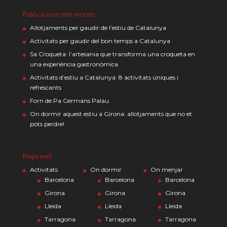
Publicacions més recents
Allotjaments per gaudir de l’estiu de Catalunya
Activitats per gaudir del bon temps a Catalunya
Sa Croqueta: l’artesania que transforma una croqueta en
una experiència gastronòmica
Activitats d’estiu a Catalunya: 8 activitats úniques i
refrescants
Forn de Pa Germans Palau
On dormir aquest estiu a Girona: allotjaments que no et
pots perdre!
Mapa web
Activitats
On dormir
On menjar
Barcelona
Barcelona
Barcelona
Girona
Girona
Girona
Lleida
Lleida
Lleida
Tarragona
Tarragona
Tarragona