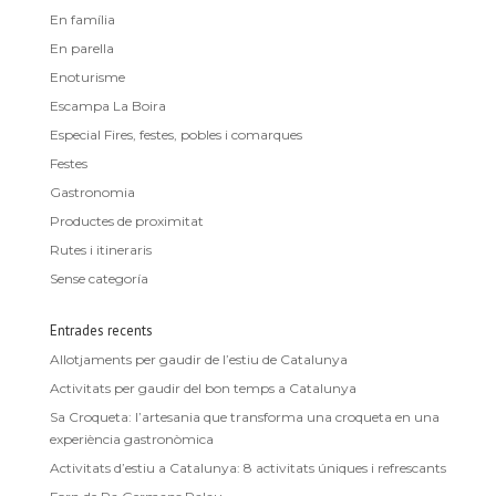
En família
En parella
Enoturisme
Escampa La Boira
Especial Fires, festes, pobles i comarques
Festes
Gastronomia
Productes de proximitat
Rutes i itineraris
Sense categoría
Entrades recents
Allotjaments per gaudir de l’estiu de Catalunya
Activitats per gaudir del bon temps a Catalunya
Sa Croqueta: l’artesania que transforma una croqueta en una
experiència gastronòmica
Activitats d’estiu a Catalunya: 8 activitats úniques i refrescants