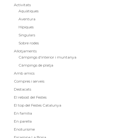
Activitats
Aquàtiques
Aventura
Hípiques
Singulars
Sobre rodes
Allotjaments
Càmpings d'interior i muntanya
Càmpings de platja
Amb amics
Compres i serveis
Destacats
El rebost del Festes
El top del Festes Catalunya
En família
En parella
Enoturisme
Escampa La Boira