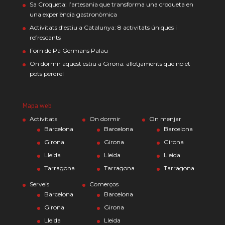
Sa Croqueta: l’artesania que transforma una croqueta en
una experiència gastronòmica
Activitats d’estiu a Catalunya: 8 activitats úniques i
refrescants
Forn de Pa Germans Palau
On dormir aquest estiu a Girona: allotjaments que no et
pots perdre!
Mapa web
Activitats
On dormir
On menjar
Barcelona
Barcelona
Barcelona
Girona
Girona
Girona
Lleida
Lleida
Lleida
Tarragona
Tarragona
Tarragona
Serveis
Comerços
Barcelona
Barcelona
Girona
Girona
Lleida
Lleida