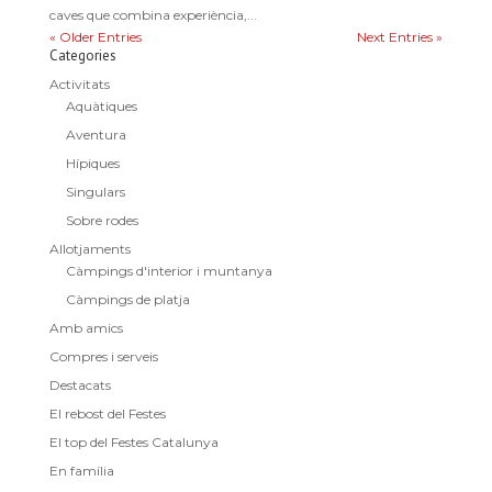
caves que combina experiència,...
« Older Entries
Next Entries »
Categories
Activitats
Aquàtiques
Aventura
Hípiques
Singulars
Sobre rodes
Allotjaments
Càmpings d'interior i muntanya
Càmpings de platja
Amb amics
Compres i serveis
Destacats
El rebost del Festes
El top del Festes Catalunya
En família