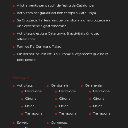
Allotjaments per gaudir de l’estiu de Catalunya
Activitats per gaudir del bon temps a Catalunya
Sa Croqueta: l’artesania que transforma una croqueta en
una experiència gastronòmica
Activitats d’estiu a Catalunya: 8 activitats úniques i
refrescants
Forn de Pa Germans Palau
On dormir aquest estiu a Girona: allotjaments que no et
pots perdre!
Mapa web
Activitats
On dormir
On menjar
Barcelona
Barcelona
Barcelona
Girona
Girona
Girona
Lleida
Lleida
Lleida
Tarragona
Tarragona
Tarragona
Serveis
Comerços