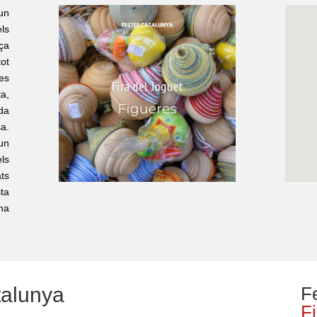
un
ls
ça
ot
es
ta,
da
sa.
’un
ls
ts
sta
na
talunya
F
F