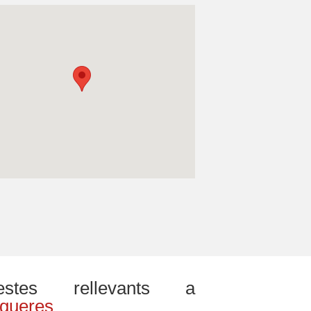
estes rellevants a
igueres