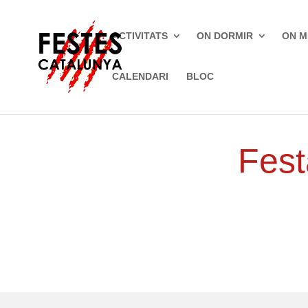
ACTIVITATS
ON DORMIR
ON M
CALENDARI
BLOC
Inici
»
Fires
»
Figueres
Fest