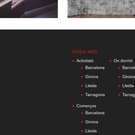
Mapa web
Activitats
On dormir
Barcelona
Barce
Girona
Giron
Lleida
Lleida
Tarragona
Tarra
Comerços
Barcelona
Girona
Lleida