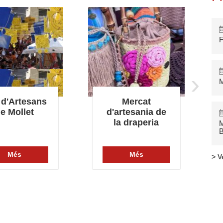
F
›
M
 d'Artesans
Mercat
e Mollet
d'artesania de
la draperia
M
B
Més
Més
> V