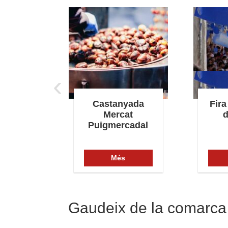
‹
jor de
Castanyada
Fira
a
Mercat
d
Puigmercadal
s
Més
Gaudeix de la comarca