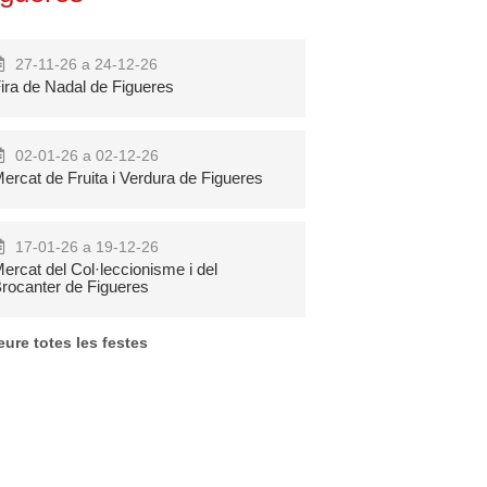
27-11-26 a 24-12-26
ira de Nadal de Figueres
02-01-26 a 02-12-26
ercat de Fruita i Verdura de Figueres
Pool Party
Festa Major de
Nocturna Pont
Can Rossell de
17-01-26 a 19-12-26
de Suert
la Serra
ercat del Col·leccionisme i del
rocanter de Figueres
Més
Més
eure totes les festes