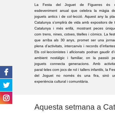
La Festa del Joguet de Figueres és 
esdeveniment anual que celebra la màgia de
joguets antics i de col·lecció. Aquest any la pla
Catalunya s’omplirà de vida amb expositors de t
Catalunya i més enllà, mostrant peces úniqu
com trens, nines, cotxes, titelles i còmics. La fes
que arriba als 30 anys, promet ser una jorna
plena d’activitats, intercanvis i records d’infante
Els col·leccionistes i aficionats podran gaudir d
ambient nostàlgic i familiar, on la passió pe
joguets connecta generacions. Amb activita
paral·leles com jocs de rol i tallers infantils, la Fe
del Joguet no només és una fira, sinó u
experiència cultural i comunitària.
Aquesta setmana a Ca